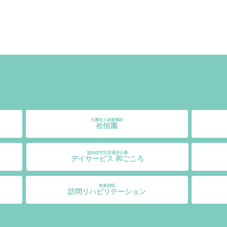
介護老人保健施設
松恒園
認知症対応型通所介護
デイサービス 和ごころ
鳥巣病院
訪問リハビリテーション