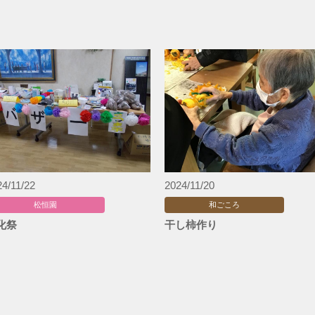
24/11/22
2024/11/20
松恒園
和ごころ
化祭
干し柿作り