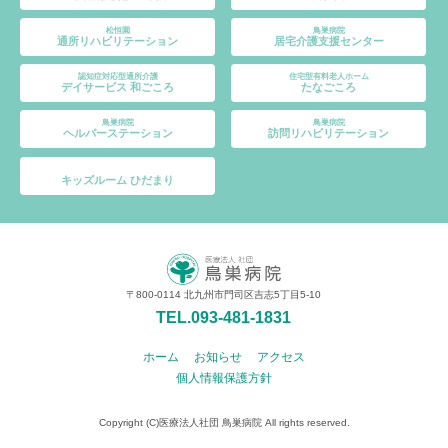
松恒園
鳥巣病院
通所リハビリテーション
居宅介護支援センター
認知症対応型通所介護
住宅型有料老人ホーム
デイサービス 和ごころ
たなごころ
鳥巣病院
鳥巣病院
ヘルパーステーション
訪問リハビリテーション
キッズルーム ひだまり
〒800-0114 北九州市門司区吉志5丁目5-10
TEL.093-481-1831
ホーム
お知らせ
アクセス
個人情報保護方針
Copyright (C)医療法人社団 鳥巣病院 All rights reserved.