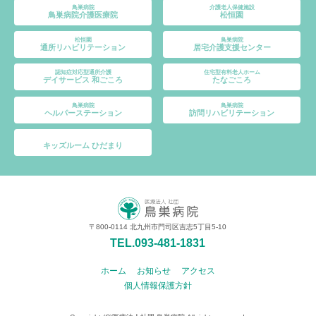
鳥巣病院
介護老人保健施設
鳥巣病院介護医療院
松恒園
松恒園
鳥巣病院
通所リハビリテーション
居宅介護支援センター
認知症対応型通所介護
住宅型有料老人ホーム
デイサービス 和ごころ
たなごころ
鳥巣病院
鳥巣病院
ヘルパーステーション
訪問リハビリテーション
キッズルーム ひだまり
〒800-0114 北九州市門司区吉志5丁目5-10
TEL.093-481-1831
ホーム
お知らせ
アクセス
個人情報保護方針