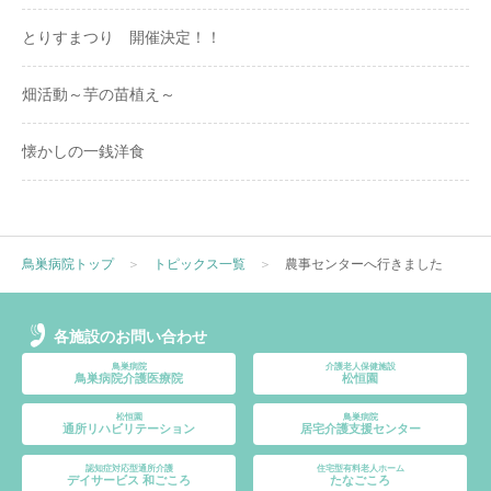
とりすまつり 開催決定！！
畑活動～芋の苗植え～
懐かしの一銭洋食
鳥巣病院トップ
＞
トピックス一覧
＞
農事センターへ行きました
各施設のお問い合わせ
鳥巣病院
介護老人保健施設
鳥巣病院介護医療院
松恒園
松恒園
鳥巣病院
通所リハビリテーション
居宅介護支援センター
認知症対応型通所介護
住宅型有料老人ホーム
デイサービス 和ごころ
たなごころ