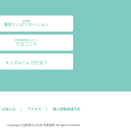
松恒園
通所リハビリテーション
住宅型有料老人ホーム
たなごころ
キッズルーム ひだまり
｜
お知らせ
｜
アクセス
｜
個人情報保護方針
Copyright (C)医療法人社団 鳥巣病院 All rights reserved.